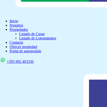
Inicio
Nosotros
Propiedades
Listado de Casas
Listado de Loteamientos
Contacto
Ofrecer propiedad
Portal de autogestión
+595 992 403330