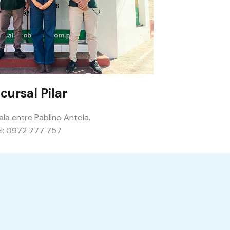
cursal Pilar
ala entre Pablino Antola.
l: 0972 777 757