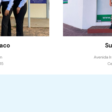
haco
Su
ón
Avenida Ir
15
Ce