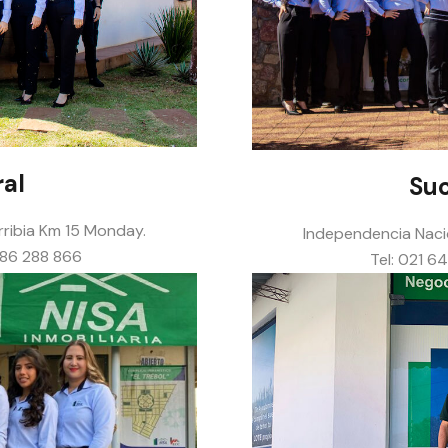
al
Suc
arribia Km 15 Monday.
Independencia Nacio
986 288 866
Tel: 021 6