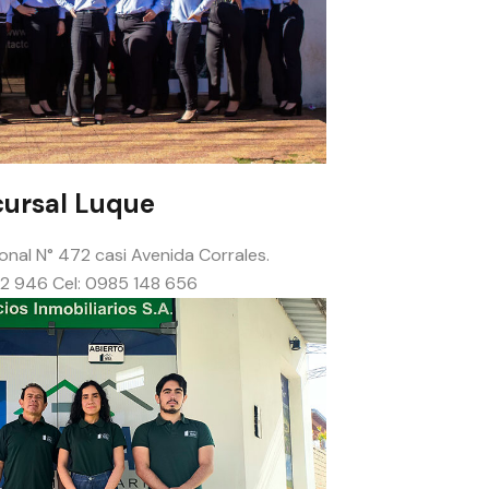
ursal Luque
nal N° 472 casi Avenida Corrales.
42 946 Cel: 0985 148 656