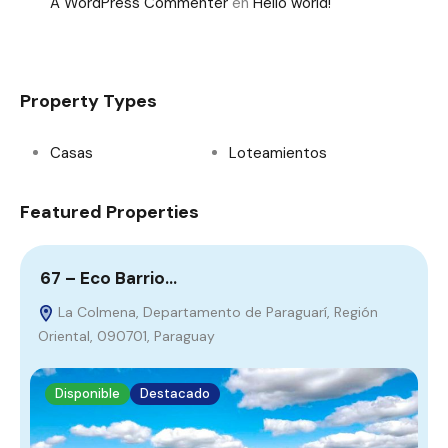
A WordPress Commenter
en
Hello world!
Property Types
Casas
Loteamientos
Featured Properties
67 – Eco Barrio…
8
La Colmena, Departamento de Paraguarí, Región
Oriental, 090701, Paraguay
P
Disponible
Destacado