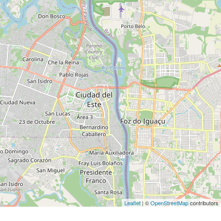
Leaflet
| ©
OpenStreetMap
contributors