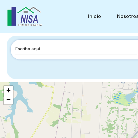
Inicio
Nosotro
+
−