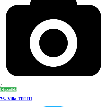
7
Disponible
76- Villa TRI III