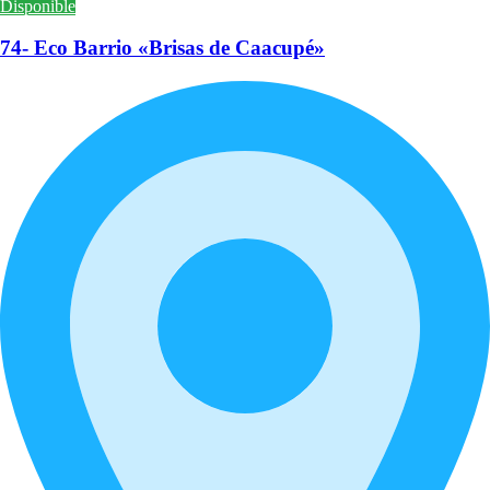
Disponible
74- Eco Barrio «Brisas de Caacupé»