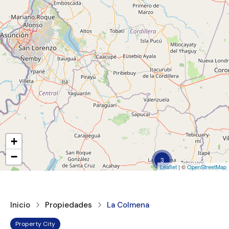
+
−
3
Leaflet
| ©
OpenStreetMap
Inicio
Propiedades
La Colmena
Property City