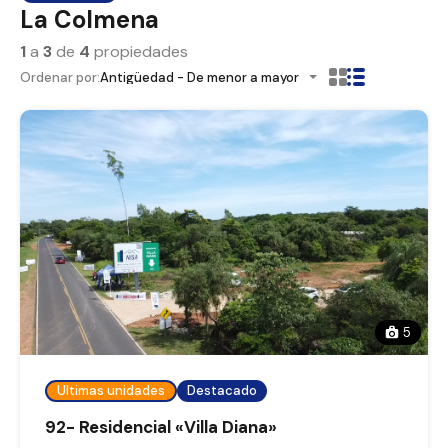
La Colmena
1
a
3
de
4
propiedades
Ordenar por:
Antigüedad - De menor a mayor
5
Ultimas unidades
Destacado
92- Residencial «Villa Diana»